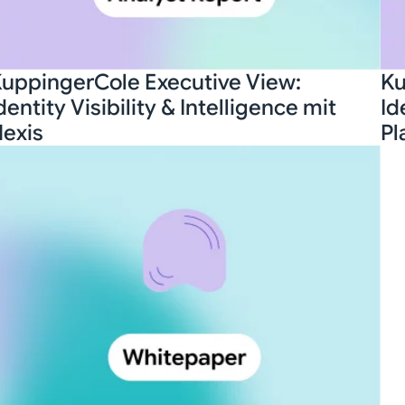
uppingerCole Executive View:
Ku
dentity Visibility & Intelligence mit
Id
exis
Pl