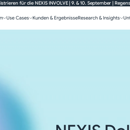
istrieren für die
NEXIS INVOLVE
| 9. & 10. September | Rege
rm
Use Cases
Kunden & Ergebnisse
Research & Insights
Un