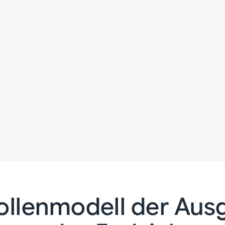
en.
Realität widerspiegeln können. Die
en für
Organisationen, das Rollendesign a
ellt
bestehendes Governance-Modell 
anstatt eine Einheitslösung zu erz
en.
Rollenmodell der Au