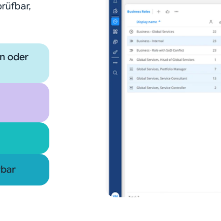
prüfbar,
en oder
rbar