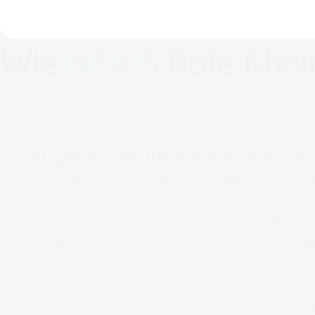
Wie
NEXIS
Role Mini
AI-gestützte Informationserfas
NEXIS analysiert vorhandene Berechtigungsda
um Muster zu identifizieren und Rollenkandid
automatisch zu generieren. NICO, der NEXIS
Intelligent Co-Pilot, unterstützt diesen Prozess
indem er Identitäten mit Peer-Gruppen verglei
die ähnliche Berechtigungen teilen, und
Abweichungen hervorhebt, die auf fehlende R