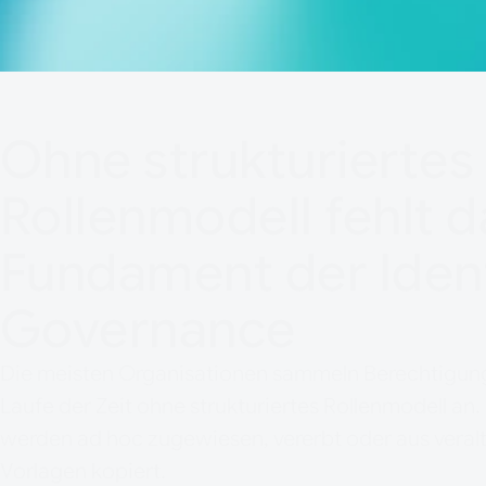
Ohne strukturiertes
Rollenmodell fehlt d
Fundament der Iden
Governance
Die meisten Organisationen sammeln Berechtigun
Laufe der Zeit ohne strukturiertes Rollenmodell an.
werden ad hoc zugewiesen, vererbt oder aus veral
Vorlagen kopiert.