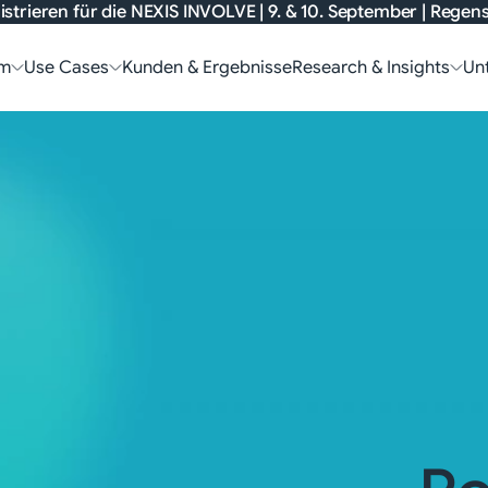
istrieren für die
NEXIS INVOLVE
| 9. & 10. September | Rege
rm
Use Cases
Kunden & Ergebnisse
Research & Insights
Un