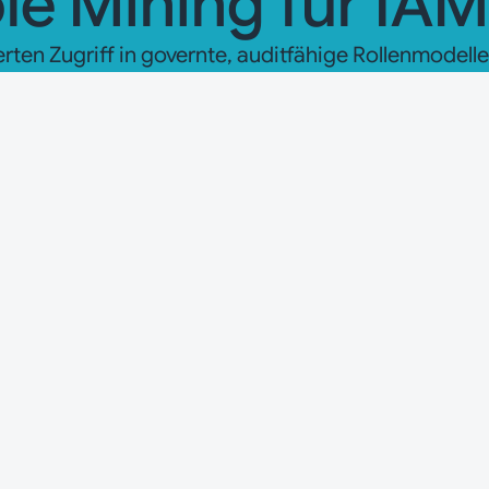
le Mining für IAM
rten Zugriff in governte, auditfähige Rollenmodelle
ividuell ohne wiederverwendbare
wiesen
are sind ohne klare Gruppierungslogik