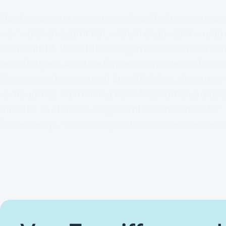
Das Ergebnis ist eine eingeschränkte Transparenz 
wer welchen Zugriff hat, warum er gewährt wurde 
noch zutrifft. Rezertifizierungen lassen sich nur s
rechtfertigen, Audits erfordern manuellen Aufwand
Programme basieren auf Zugriffsdaten, denen nur
vertrauen ist. Role Mining für IAM schafft aus dieser
Struktur. Es etabliert ein governtes Fundament für
Rollendesign, Validierung und kontinuierliche Ver