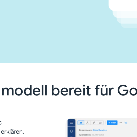
nmodell bereit für 
c
erklären.