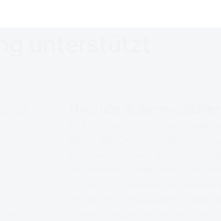
ng unterstützt
sung
Hybride Rollenmodellie
ten,
NEXIS unterstützt Rollenmodelle b
aten
RBAC, ABAC und hybriden Ansätze
Fortgeschrittenes Clustering hilft 
,
und Berechtigungen nach Jobfunk
cht,
Organisationseinheit und anderen 
Attributen zu gruppieren, sodass R
ollen
sowohl die Geschäftslogik als auc