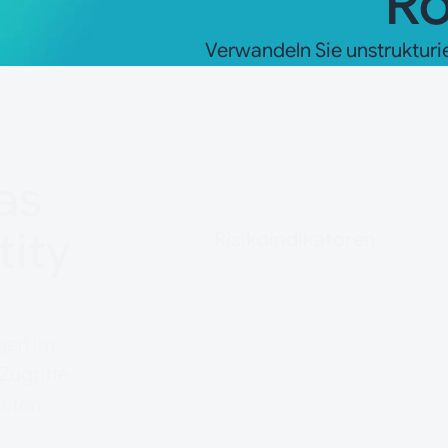
Ro
Verwandeln Sie unstrukturie
as
tity
Risikoindikatoren
Zugriffe werden ind
Rollenstruktur zuge
gen im
 Zugriffe
Berechtigungsinvent
teten
gewachsen