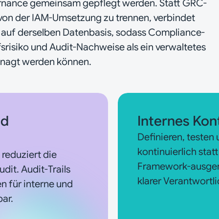
nance gemeinsam gepflegt werden. Statt GRC-
on der IAM-Umsetzung zu trennen, verbindet
 auf derselben Datenbasis, sodass Compliance-
ffsrisiko und Audit-Nachweise als ein verwaltetes
nagt werden können.
nd
Internes Kon
Definieren, testen
kontinuierlich stat
reduziert die
Framework-ausgeri
it. Audit-Trails
klarer Verantwortli
n für interne und
bar.