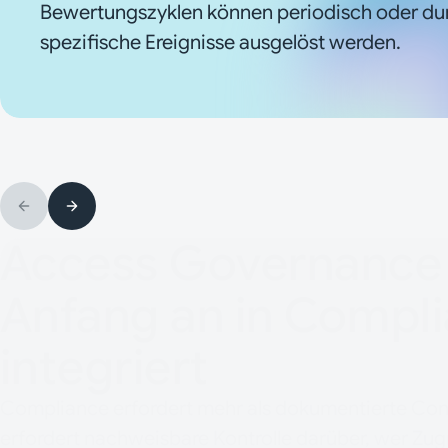
Bewertungszyklen können periodisch oder du
spezifische Ereignisse ausgelöst werden.
Access Governance
Anfang an in Compl
integriert
Compliance erfordert mehr als dokumentierte Cont
erfordert nachweisbare Kontrolle darüber, wer Zugr