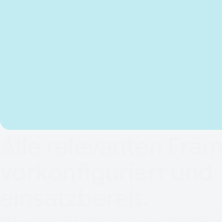
Wie NEXIS Gover
und Compliance ad
Alle relevanten Fra
vorkonfiguriert und
einsatzbereit.
NEXIS unterstützt Governance und Compliance üb