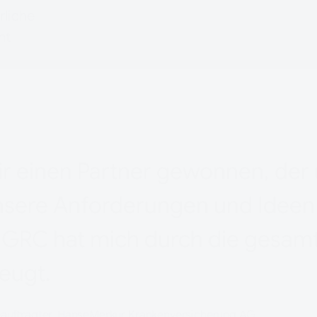
Solvency I
rliche
ht
r einen Partner gewonnen, der
unsere Anforderungen und Ideen 
s GRC hat mich durch die gesamt
eugt.
eauftragter, HanseMerkur Krankenversicherung AG