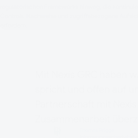
regulatorischen Frameworks hinweg, die kontinuie
Controls, Nachweise und zugriffsbezogene Aufsic
erfordern.
Mit Nexis GRC haben wi
spricht und offen auf 
Partnerschaft mit Nexi
Zusammenarbeit überz
Thomas Prigge
Informationssicherheitsb