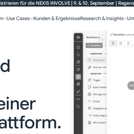
istrieren für die
NEXIS INVOLVE
| 9. & 10. September | Rege
rm
Use Cases
Kunden & Ergebnisse
Research & Insights
Un
nd
einer
lattform.