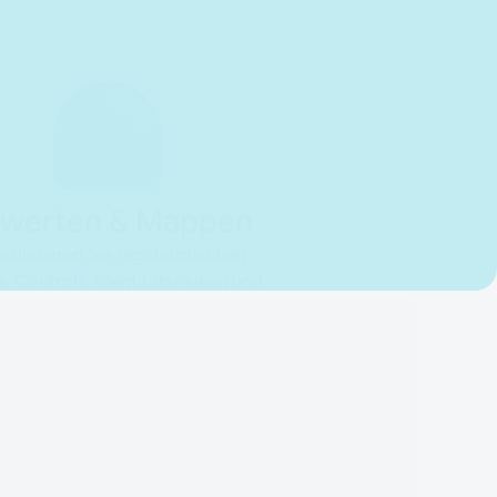
werten & Mappen
solidieren Sie regulatorischen
, Controls, Identitätsrisiken und
-Regeln in einem verwalteten
Register.
BAIT
VAIT
ISO 27001
DSGVO / GDPR
PCI DSS v4.0