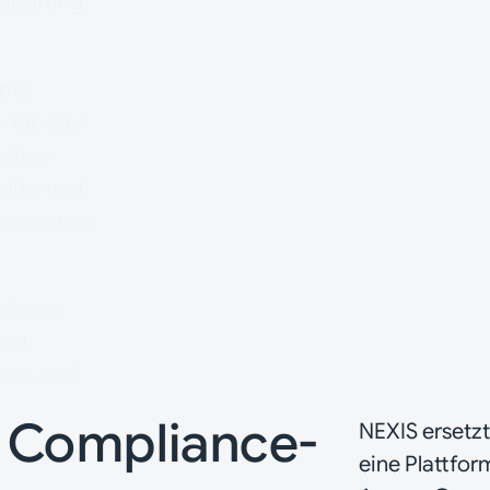
eporting
Governance-Dokumen
pte,
SoD-Konflikte über
-Tabellen
nsätze
dits, und
Access Reviews verz
stemen und
Compliance-Status e
rzögern
end
Framework-Änderung
ich, weil
Remapping aus
e Compliance-
NEXIS ersetz
eine Plattfor