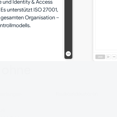
 und Identity & Access
Es unterstützt ISO 27001,
 gesamten Organisation –
ntrollmodells.
 ohne
Risikoindikatoren
verlangen
Nachweise werden üb
eue