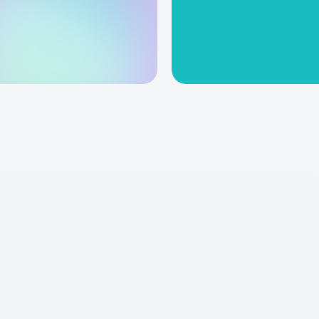
(SoD)
t eine anwendungsübergreifende Sicht auf
 Berechtigungs- und Rollenebene. SoD-Regeln
d PAM-Umgebungen hinweg geprüft, sodass
ntifiziert werden können, bevor sie vergeben
toren eine umfassendere und verlässlichere
s-Compliance.