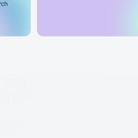
rch
 von
Segregation of Duties 
iance
Die NEXIS SoD Matrix biete
konfliktierende Rechte auf
werden über IAM-, IGA- un
konfliktierende Zugriffe ide
werden. Das verschafft Audi
rols. Sie
Sicht auf die Berechtigung
iff hat, wie