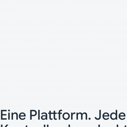
Anforderungen an Mapping, Dokumentation und R
mit sich.
Viele Unternehmen verwalten Berechtigungskonze
Risikoregister und SoD-Regeln noch immer in Excel
oder in voneinander getrennten Tools. Diese Date
werden manuell aktualisiert, häufig erst kurz vor Au
spiegeln selten den tatsächlichen Zustand von Sy
Berechtigungen wider.
Das Ergebnis ist vorhersehbar: Access Reviews ve
sich, SoD-Konflikte bleiben anwendungsübergreif
verborgen, und Audit-Feststellungen wiederholen s
Governance-Lücken zu spät entdeckt werden.
Eine Plattform. Jed