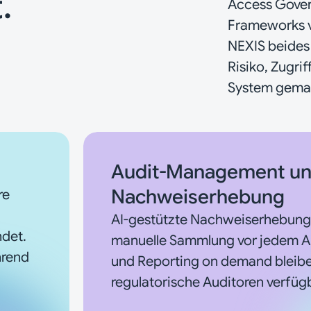
.
Access Gover
Frameworks v
NEXIS beides
Risiko, Zugri
System gema
Audit-Management u
Nachweiserhebung
re
AI-gestützte Nachweiserhebung 
ndet.
manuelle Sammlung vor jedem Aud
hrend
und Reporting on demand bleibe
regulatorische Auditoren verfüg