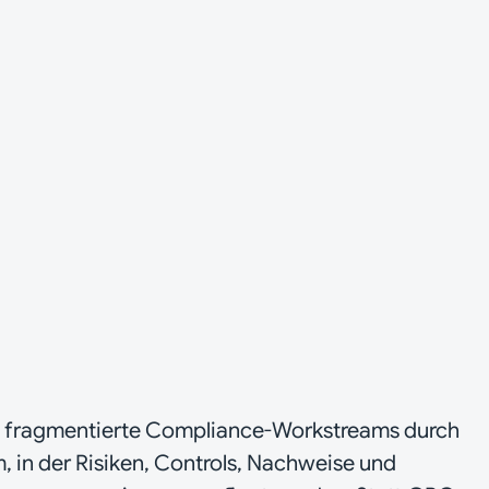
tation ohne Bezug zur Systemrealität
 mehrere Anwendungen hinweg verborgen
ögert oder schwer skalierbar
rst nach Feststellungen sichtbar
en lösen vollständiges manuelles
t fragmentierte Compliance-Workstreams durch
m, in der Risiken, Controls, Nachweise und