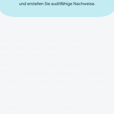
und erstellen Sie auditfähige Nachweise.
Die in Nexis GRC bereits standardmäßig
integrierten Methoden und Prozesse waren
maßgeblich dafür, dass wir unser
Informationssicherheits-Managementsystem
(ISMS) professionell aufbauen und betreiben
konnten. Die Reifegradbewertung und die
Funktionen zur kontinuierlichen Verbesserung
ermöglichen es uns, das Techem-ISMS
effizient zu betreiben, zu überwachen und