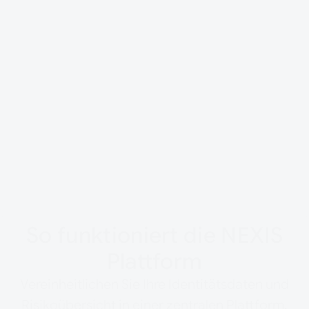
Identity & Access Analytics
Rollen- & Access Governance
Identity Security Posture Management (ISPM)
AI für IAM – Co-Pilot
Agentic AI Governance
So funktioniert die NEXIS
Plattform
Vereinheitlichen Sie Ihre Identitätsdaten und
Risikoübersicht in einer zentralen Plattform.