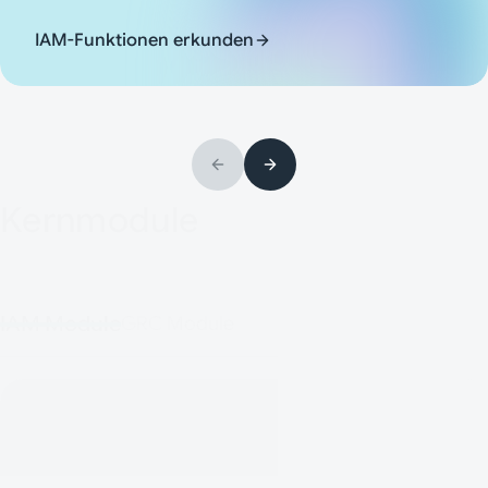
IAM-Funktionen erkunden
Kernmodule
IAM Module
GRC Module
Beherrschen Sie Ihre
Zugriffslandschaft.