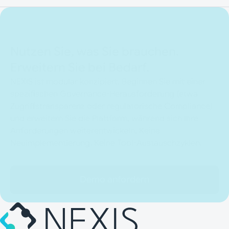
Nutzen Sie, was Sie brauchen.
Erweitern Sie bei Bedarf.
NEXIS ist modular konzipiert. Beginnen Sie mit einer
spezifischen Governance-Herausforderung (etwa
Zugriffstransparenz oder regulatorische Compliance)
und erweitern Sie die Plattform, während sich Ihre
Anforderungen weiterentwickeln. Keine
Neuimplementierung. Keine Tool-Austauschzyklen.
Demo anfordern