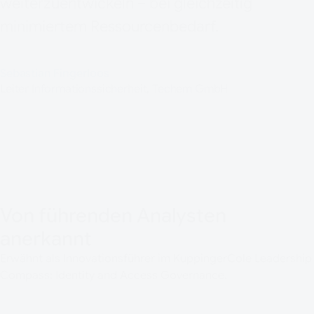
weiterzuentwickeln – bei gleichzeitig
minimiertem Ressourcenbedarf.
Sebastian Fingerloos
Leiter Informationssicherheit, Techem GmbH
Von führenden Analysten
anerkannt
Erwähnt als Innovationsführer im KuppingerCole Leadership
Compass: Identity and Access Governance.