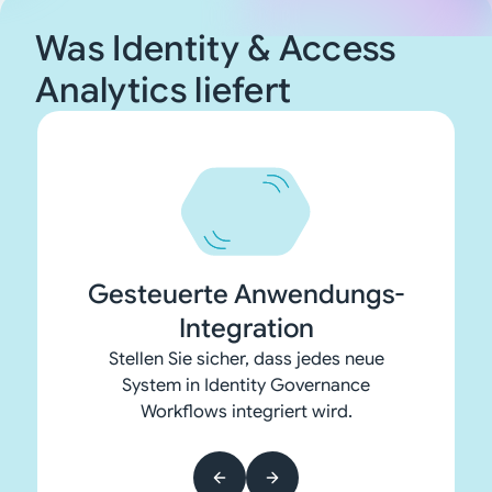
Was Identity & Access
Analytics liefert
Gesteuerte Anwendungs-
Integration
Transparente
Stellen Sie sicher, dass jedes neue
Zugriffsmodelle
Kontinuierliches Risiko-
System in Identity Governance
Definieren Sie strukturierte Rollen und
Monitoring
Workflows integriert wird.
Audit-Ready
Berechtigungskataloge während des
Beziehen Sie neue Anwendungen sofort
Dokumentation
Onboardings.
in das SoD Monitoring und die
Dokumentieren Sie Onboarding-
Zugriffsüberprüfungen ein.