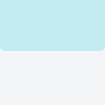
NEXIS Plattform-Funktionen für das
Application Onboarding
Identity & Access Analytics
Vollständiges Identitätsverzeichnis und
Berechtigungstransparenz.
Role- & Access Governance