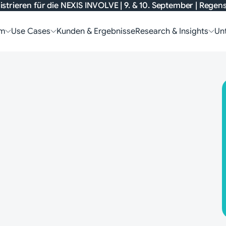
istrieren für die
NEXIS INVOLVE
| 9. & 10. September | Rege
rm
Use Cases
Kunden & Ergebnisse
Research & Insights
Un