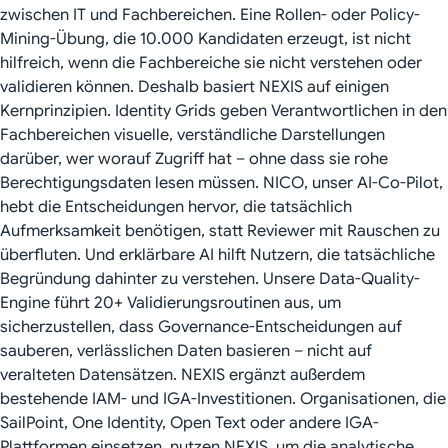
zwischen IT und Fachbereichen. Eine Rollen- oder Policy-
Mining-Übung, die 10.000 Kandidaten erzeugt, ist nicht
hilfreich, wenn die Fachbereiche sie nicht verstehen oder
validieren können. Deshalb basiert NEXIS auf einigen
Kernprinzipien.
Identity Grids
geben Verantwortlichen in den
Fachbereichen visuelle, verständliche Darstellungen
darüber, wer worauf Zugriff hat – ohne dass sie rohe
Berechtigungsdaten lesen müssen.
NICO
, unser AI-Co-Pilot,
hebt die Entscheidungen hervor, die tatsächlich
Aufmerksamkeit benötigen, statt Reviewer mit Rauschen zu
überfluten. Und erklärbare AI hilft Nutzern, die tatsächliche
Begründung dahinter zu verstehen. Unsere Data-Quality-
Engine führt 20+ Validierungsroutinen aus, um
sicherzustellen, dass Governance-Entscheidungen auf
sauberen, verlässlichen Daten basieren – nicht auf
veralteten Datensätzen. NEXIS ergänzt außerdem
bestehende IAM- und IGA-Investitionen. Organisationen, die
SailPoint
,
One Identity
,
Open Text
oder
andere IGA-
Plattformen
einsetzen, nutzen NEXIS, um die analytische